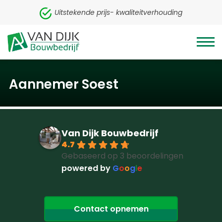
Uitstekende prijs- kwaliteitverhouding
Aannemer Soest
Van Dijk Bouwbedrijf
4.7
Gebaseerd op 3 beoordelingen
powered by
G
o
o
g
l
e
Contact opnemen