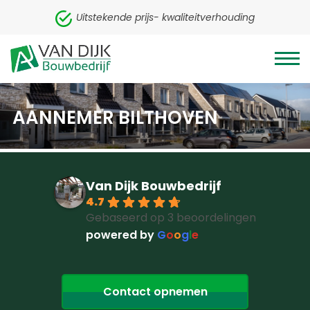
Uitstekende prijs- kwaliteitverhouding
AANNEMER BILTHOVEN
Van Dijk Bouwbedrijf
4.7
Gebaseerd op 3 beoordelingen
powered by
G
o
o
g
l
e
Contact opnemen